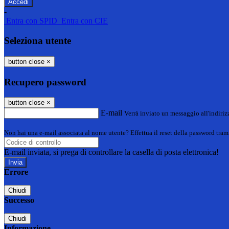
-
Entra con SPID
Entra con CIE
Seleziona utente
button close
×
Recupero password
button close
×
E-mail
Verrà inviato un messaggio all'indirizz
Non hai una e-mail associata al nome utente? Effettua il reset della password tram
E-mail inviata, si prega di controllare la casella di posta elettronica!
Errore
Chiudi
Successo
Chiudi
Informazione