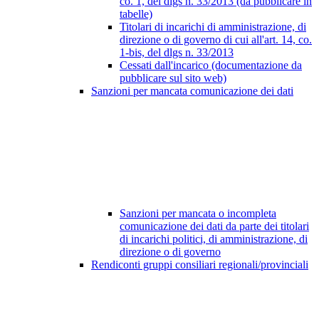
co. 1, del dlgs n. 33/2013 (da pubblicare in
tabelle)
Titolari di incarichi di amministrazione, di
direzione o di governo di cui all'art. 14, co.
1-bis, del dlgs n. 33/2013
Cessati dall'incarico (documentazione da
pubblicare sul sito web)
Sanzioni per mancata comunicazione dei dati
Sanzioni per mancata o incompleta
comunicazione dei dati da parte dei titolari
di incarichi politici, di amministrazione, di
direzione o di governo
Rendiconti gruppi consiliari regionali/provinciali