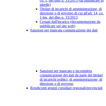
co. 1, del dlgs n. 33/2013 (da pubblicare in
tabelle)
Titolari di incarichi di amministrazione, di
direzione o di governo di cui all'art. 14, co.
1-bis, del dlgs n. 33/2013
Cessati dall'incarico (documentazione da
pubblicare sul sito web)
Sanzioni per mancata comunicazione dei dati
Sanzioni per mancata o incompleta
comunicazione dei dati da parte dei titolari
di incarichi politici, di amministrazione, di
direzione o di governo
Rendiconti gruppi consiliari regionali/provinciali