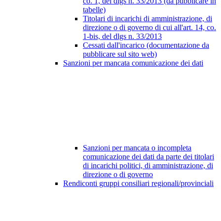
co. 1, del dlgs n. 33/2013 (da pubblicare in
tabelle)
Titolari di incarichi di amministrazione, di
direzione o di governo di cui all'art. 14, co.
1-bis, del dlgs n. 33/2013
Cessati dall'incarico (documentazione da
pubblicare sul sito web)
Sanzioni per mancata comunicazione dei dati
Sanzioni per mancata o incompleta
comunicazione dei dati da parte dei titolari
di incarichi politici, di amministrazione, di
direzione o di governo
Rendiconti gruppi consiliari regionali/provinciali