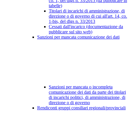
co. 1, del dlgs n. 33/2013 (da pubblicare in
tabelle)
Titolari di incarichi di amministrazione, di
direzione o di governo di cui all'art. 14, co.
1-bis, del dlgs n. 33/2013
Cessati dall'incarico (documentazione da
pubblicare sul sito web)
Sanzioni per mancata comunicazione dei dati
Sanzioni per mancata o incompleta
comunicazione dei dati da parte dei titolari
di incarichi politici, di amministrazione, di
direzione o di governo
Rendiconti gruppi consiliari regionali/provinciali