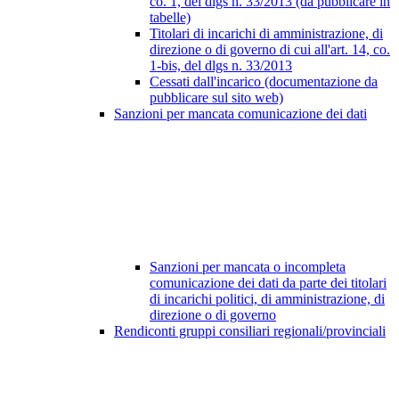
co. 1, del dlgs n. 33/2013 (da pubblicare in
tabelle)
Titolari di incarichi di amministrazione, di
direzione o di governo di cui all'art. 14, co.
1-bis, del dlgs n. 33/2013
Cessati dall'incarico (documentazione da
pubblicare sul sito web)
Sanzioni per mancata comunicazione dei dati
Sanzioni per mancata o incompleta
comunicazione dei dati da parte dei titolari
di incarichi politici, di amministrazione, di
direzione o di governo
Rendiconti gruppi consiliari regionali/provinciali