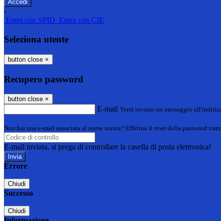
-
Entra con SPID
Entra con CIE
Seleziona utente
button close
×
Recupero password
button close
×
E-mail
Verrà inviato un messaggio all'indirizz
Non hai una e-mail associata al nome utente? Effettua il reset della password tram
E-mail inviata, si prega di controllare la casella di posta elettronica!
Errore
Chiudi
Successo
Chiudi
Informazione