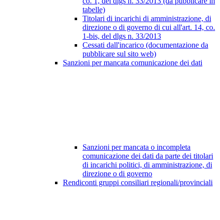
co. 1, del dlgs n. 33/2013 (da pubblicare in
tabelle)
Titolari di incarichi di amministrazione, di
direzione o di governo di cui all'art. 14, co.
1-bis, del dlgs n. 33/2013
Cessati dall'incarico (documentazione da
pubblicare sul sito web)
Sanzioni per mancata comunicazione dei dati
Sanzioni per mancata o incompleta
comunicazione dei dati da parte dei titolari
di incarichi politici, di amministrazione, di
direzione o di governo
Rendiconti gruppi consiliari regionali/provinciali