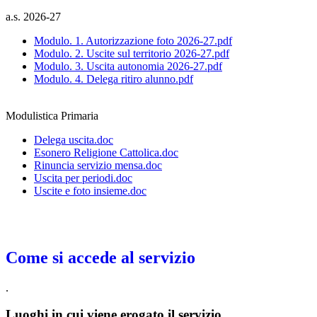
a.s. 2026-27
Modulo. 1. Autorizzazione foto 2026-27.pdf
Modulo. 2. Uscite sul territorio 2026-27.pdf
Modulo. 3. Uscita autonomia 2026-27.pdf
Modulo. 4. Delega ritiro alunno.pdf
Modulistica Primaria
Delega uscita.doc
Esonero Religione Cattolica.doc
Rinuncia servizio mensa.doc
Uscita per periodi.doc
Uscite e foto insieme.doc
Come si accede al servizio
.
Luoghi in cui viene erogato il servizio