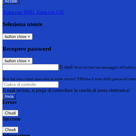
-
Entra con SPID
Entra con CIE
Seleziona utente
button close
×
Recupero password
button close
×
E-mail
Verrà inviato un messaggio all'indirizz
Non hai una e-mail associata al nome utente? Effettua il reset della password tram
E-mail inviata, si prega di controllare la casella di posta elettronica!
Errore
Chiudi
Successo
Chiudi
Informazione