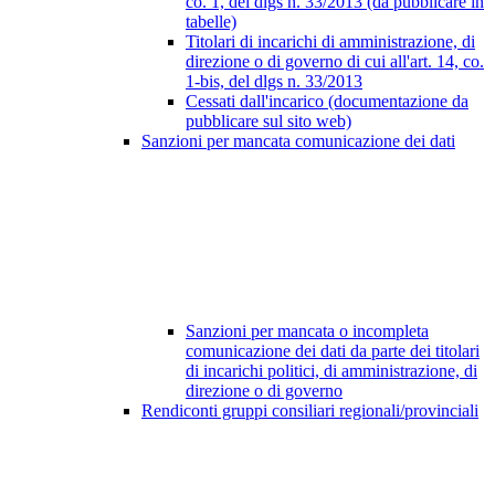
co. 1, del dlgs n. 33/2013 (da pubblicare in
tabelle)
Titolari di incarichi di amministrazione, di
direzione o di governo di cui all'art. 14, co.
1-bis, del dlgs n. 33/2013
Cessati dall'incarico (documentazione da
pubblicare sul sito web)
Sanzioni per mancata comunicazione dei dati
Sanzioni per mancata o incompleta
comunicazione dei dati da parte dei titolari
di incarichi politici, di amministrazione, di
direzione o di governo
Rendiconti gruppi consiliari regionali/provinciali