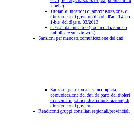
co. 1, del dlgs n. 33/2013 (da pubblicare in
tabelle)
Titolari di incarichi di amministrazione, di
direzione o di governo di cui all'art. 14, co.
1-bis, del dlgs n. 33/2013
Cessati dall'incarico (documentazione da
pubblicare sul sito web)
Sanzioni per mancata comunicazione dei dati
Sanzioni per mancata o incompleta
comunicazione dei dati da parte dei titolari
di incarichi politici, di amministrazione, di
direzione o di governo
Rendiconti gruppi consiliari regionali/provinciali