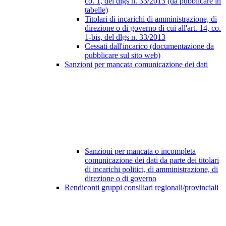
co. 1, del dlgs n. 33/2013 (da pubblicare in
tabelle)
Titolari di incarichi di amministrazione, di
direzione o di governo di cui all'art. 14, co.
1-bis, del dlgs n. 33/2013
Cessati dall'incarico (documentazione da
pubblicare sul sito web)
Sanzioni per mancata comunicazione dei dati
Sanzioni per mancata o incompleta
comunicazione dei dati da parte dei titolari
di incarichi politici, di amministrazione, di
direzione o di governo
Rendiconti gruppi consiliari regionali/provinciali