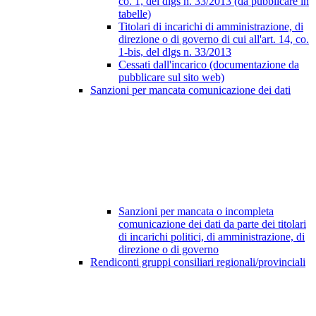
co. 1, del dlgs n. 33/2013 (da pubblicare in
tabelle)
Titolari di incarichi di amministrazione, di
direzione o di governo di cui all'art. 14, co.
1-bis, del dlgs n. 33/2013
Cessati dall'incarico (documentazione da
pubblicare sul sito web)
Sanzioni per mancata comunicazione dei dati
Sanzioni per mancata o incompleta
comunicazione dei dati da parte dei titolari
di incarichi politici, di amministrazione, di
direzione o di governo
Rendiconti gruppi consiliari regionali/provinciali