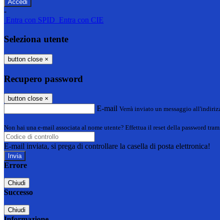
-
Entra con SPID
Entra con CIE
Seleziona utente
button close
×
Recupero password
button close
×
E-mail
Verrà inviato un messaggio all'indirizz
Non hai una e-mail associata al nome utente? Effettua il reset della password tram
E-mail inviata, si prega di controllare la casella di posta elettronica!
Errore
Chiudi
Successo
Chiudi
Informazione