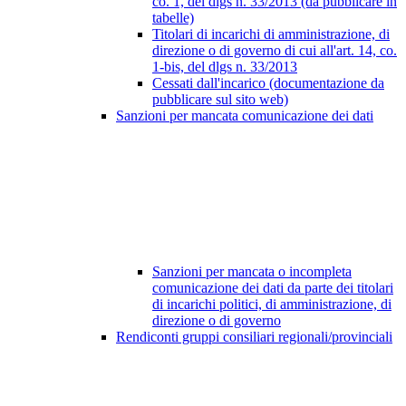
co. 1, del dlgs n. 33/2013 (da pubblicare in
tabelle)
Titolari di incarichi di amministrazione, di
direzione o di governo di cui all'art. 14, co.
1-bis, del dlgs n. 33/2013
Cessati dall'incarico (documentazione da
pubblicare sul sito web)
Sanzioni per mancata comunicazione dei dati
Sanzioni per mancata o incompleta
comunicazione dei dati da parte dei titolari
di incarichi politici, di amministrazione, di
direzione o di governo
Rendiconti gruppi consiliari regionali/provinciali