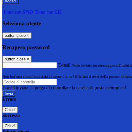
-
Entra con SPID
Entra con CIE
Seleziona utente
button close
×
Recupero password
button close
×
E-mail
Verrà inviato un messaggio all'indirizz
Non hai una e-mail associata al nome utente? Effettua il reset della password tram
E-mail inviata, si prega di controllare la casella di posta elettronica!
Errore
Chiudi
Successo
Chiudi
Informazione