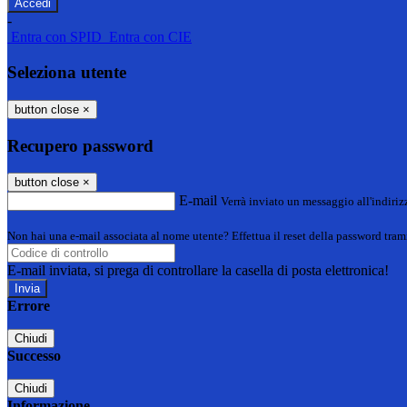
-
Entra con SPID
Entra con CIE
Seleziona utente
button close
×
Recupero password
button close
×
E-mail
Verrà inviato un messaggio all'indirizz
Non hai una e-mail associata al nome utente? Effettua il reset della password tram
E-mail inviata, si prega di controllare la casella di posta elettronica!
Errore
Chiudi
Successo
Chiudi
Informazione