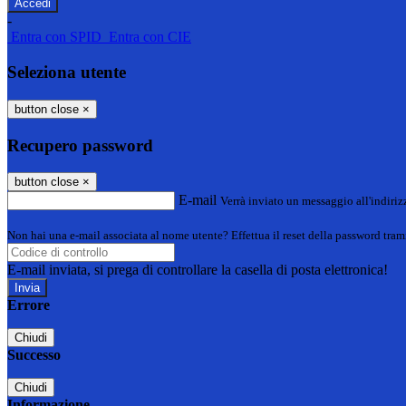
-
Entra con SPID
Entra con CIE
Seleziona utente
button close
×
Recupero password
button close
×
E-mail
Verrà inviato un messaggio all'indirizz
Non hai una e-mail associata al nome utente? Effettua il reset della password tram
E-mail inviata, si prega di controllare la casella di posta elettronica!
Errore
Chiudi
Successo
Chiudi
Informazione