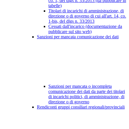
co. 1, del dlgs n. 33/2013 (da pubblicare in
tabelle)
Titolari di incarichi di amministrazione, di
direzione o di governo di cui all'art. 14, co.
1-bis, del dlgs n. 33/2013
Cessati dall'incarico (documentazione da
pubblicare sul sito web)
Sanzioni per mancata comunicazione dei dati
Sanzioni per mancata o incompleta
comunicazione dei dati da parte dei titolari
di incarichi politici, di amministrazione, di
direzione o di governo
Rendiconti gruppi consiliari regionali/provinciali