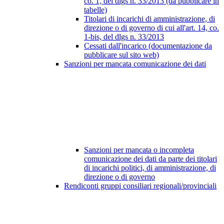
co. 1, del dlgs n. 33/2013 (da pubblicare in
tabelle)
Titolari di incarichi di amministrazione, di
direzione o di governo di cui all'art. 14, co.
1-bis, del dlgs n. 33/2013
Cessati dall'incarico (documentazione da
pubblicare sul sito web)
Sanzioni per mancata comunicazione dei dati
Sanzioni per mancata o incompleta
comunicazione dei dati da parte dei titolari
di incarichi politici, di amministrazione, di
direzione o di governo
Rendiconti gruppi consiliari regionali/provinciali