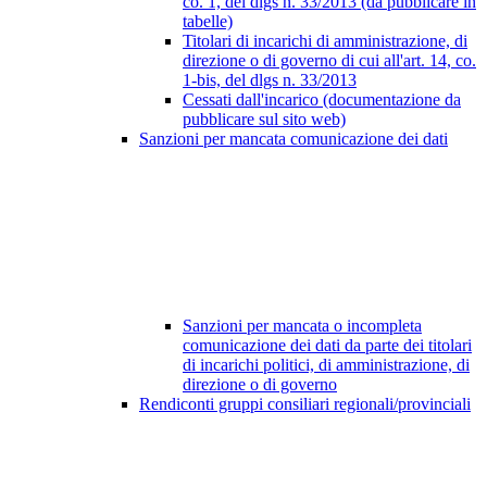
co. 1, del dlgs n. 33/2013 (da pubblicare in
tabelle)
Titolari di incarichi di amministrazione, di
direzione o di governo di cui all'art. 14, co.
1-bis, del dlgs n. 33/2013
Cessati dall'incarico (documentazione da
pubblicare sul sito web)
Sanzioni per mancata comunicazione dei dati
Sanzioni per mancata o incompleta
comunicazione dei dati da parte dei titolari
di incarichi politici, di amministrazione, di
direzione o di governo
Rendiconti gruppi consiliari regionali/provinciali