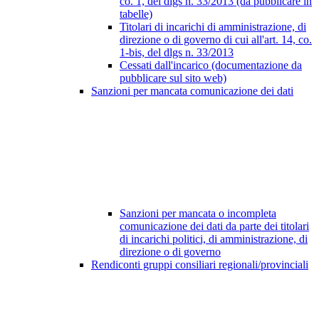
co. 1, del dlgs n. 33/2013 (da pubblicare in
tabelle)
Titolari di incarichi di amministrazione, di
direzione o di governo di cui all'art. 14, co.
1-bis, del dlgs n. 33/2013
Cessati dall'incarico (documentazione da
pubblicare sul sito web)
Sanzioni per mancata comunicazione dei dati
Sanzioni per mancata o incompleta
comunicazione dei dati da parte dei titolari
di incarichi politici, di amministrazione, di
direzione o di governo
Rendiconti gruppi consiliari regionali/provinciali