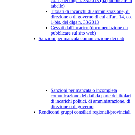
co. 1, del dlgs n. 33/2013 (da pubblicare in
tabelle)
Titolari di incarichi di amministrazione, di
direzione o di governo di cui all'art. 14, co.
1-bis, del dlgs n. 33/2013
Cessati dall'incarico (documentazione da
pubblicare sul sito web)
Sanzioni per mancata comunicazione dei dati
Sanzioni per mancata o incompleta
comunicazione dei dati da parte dei titolari
di incarichi politici, di amministrazione, di
direzione o di governo
Rendiconti gruppi consiliari regionali/provinciali