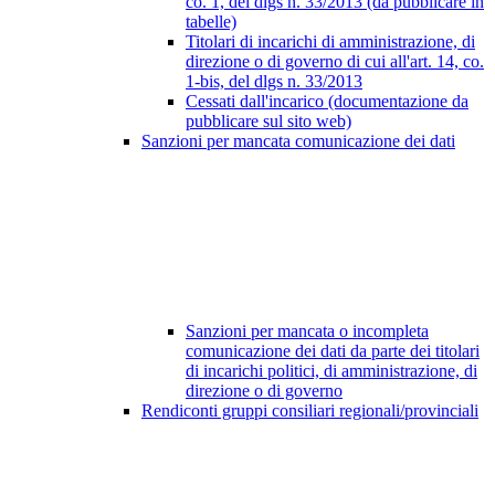
co. 1, del dlgs n. 33/2013 (da pubblicare in
tabelle)
Titolari di incarichi di amministrazione, di
direzione o di governo di cui all'art. 14, co.
1-bis, del dlgs n. 33/2013
Cessati dall'incarico (documentazione da
pubblicare sul sito web)
Sanzioni per mancata comunicazione dei dati
Sanzioni per mancata o incompleta
comunicazione dei dati da parte dei titolari
di incarichi politici, di amministrazione, di
direzione o di governo
Rendiconti gruppi consiliari regionali/provinciali