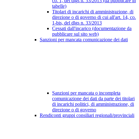
co. 1, del dlgs n. 33/2013 (da pubblicare in
tabelle)
Titolari di incarichi di amministrazione, di
direzione o di governo di cui all'art. 14, co.
1-bis, del dlgs n. 33/2013
Cessati dall'incarico (documentazione da
pubblicare sul sito web)
Sanzioni per mancata comunicazione dei dati
Sanzioni per mancata o incompleta
comunicazione dei dati da parte dei titolari
di incarichi politici, di amministrazione, di
direzione o di governo
Rendiconti gruppi consiliari regionali/provinciali