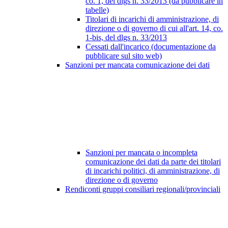
co. 1, del dlgs n. 33/2013 (da pubblicare in
tabelle)
Titolari di incarichi di amministrazione, di
direzione o di governo di cui all'art. 14, co.
1-bis, del dlgs n. 33/2013
Cessati dall'incarico (documentazione da
pubblicare sul sito web)
Sanzioni per mancata comunicazione dei dati
Sanzioni per mancata o incompleta
comunicazione dei dati da parte dei titolari
di incarichi politici, di amministrazione, di
direzione o di governo
Rendiconti gruppi consiliari regionali/provinciali