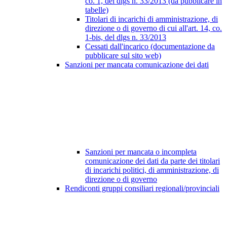
co. 1, del dlgs n. 33/2013 (da pubblicare in
tabelle)
Titolari di incarichi di amministrazione, di
direzione o di governo di cui all'art. 14, co.
1-bis, del dlgs n. 33/2013
Cessati dall'incarico (documentazione da
pubblicare sul sito web)
Sanzioni per mancata comunicazione dei dati
Sanzioni per mancata o incompleta
comunicazione dei dati da parte dei titolari
di incarichi politici, di amministrazione, di
direzione o di governo
Rendiconti gruppi consiliari regionali/provinciali