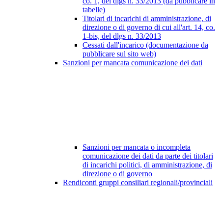
co. 1, del dlgs n. 33/2013 (da pubblicare in
tabelle)
Titolari di incarichi di amministrazione, di
direzione o di governo di cui all'art. 14, co.
1-bis, del dlgs n. 33/2013
Cessati dall'incarico (documentazione da
pubblicare sul sito web)
Sanzioni per mancata comunicazione dei dati
Sanzioni per mancata o incompleta
comunicazione dei dati da parte dei titolari
di incarichi politici, di amministrazione, di
direzione o di governo
Rendiconti gruppi consiliari regionali/provinciali