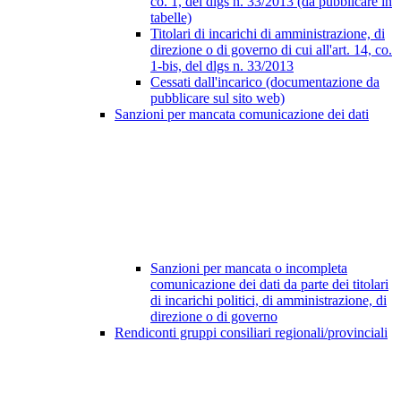
co. 1, del dlgs n. 33/2013 (da pubblicare in
tabelle)
Titolari di incarichi di amministrazione, di
direzione o di governo di cui all'art. 14, co.
1-bis, del dlgs n. 33/2013
Cessati dall'incarico (documentazione da
pubblicare sul sito web)
Sanzioni per mancata comunicazione dei dati
Sanzioni per mancata o incompleta
comunicazione dei dati da parte dei titolari
di incarichi politici, di amministrazione, di
direzione o di governo
Rendiconti gruppi consiliari regionali/provinciali