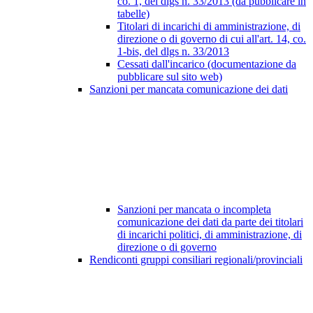
co. 1, del dlgs n. 33/2013 (da pubblicare in
tabelle)
Titolari di incarichi di amministrazione, di
direzione o di governo di cui all'art. 14, co.
1-bis, del dlgs n. 33/2013
Cessati dall'incarico (documentazione da
pubblicare sul sito web)
Sanzioni per mancata comunicazione dei dati
Sanzioni per mancata o incompleta
comunicazione dei dati da parte dei titolari
di incarichi politici, di amministrazione, di
direzione o di governo
Rendiconti gruppi consiliari regionali/provinciali