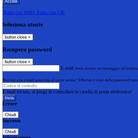
-
Entra con SPID
Entra con CIE
Seleziona utente
button close
×
Recupero password
button close
×
E-mail
Verrà inviato un messaggio all'indirizz
Non hai una e-mail associata al nome utente? Effettua il reset della password tram
E-mail inviata, si prega di controllare la casella di posta elettronica!
Errore
Chiudi
Successo
Chiudi
Informazione