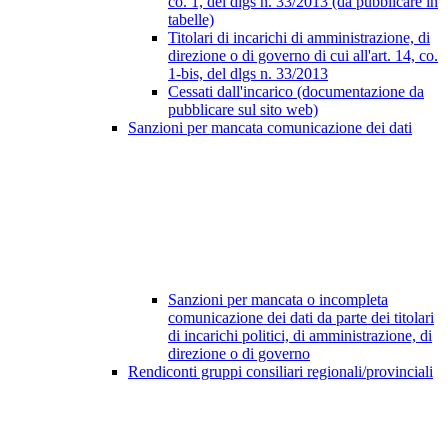
co. 1, del dlgs n. 33/2013 (da pubblicare in
tabelle)
Titolari di incarichi di amministrazione, di
direzione o di governo di cui all'art. 14, co.
1-bis, del dlgs n. 33/2013
Cessati dall'incarico (documentazione da
pubblicare sul sito web)
Sanzioni per mancata comunicazione dei dati
Sanzioni per mancata o incompleta
comunicazione dei dati da parte dei titolari
di incarichi politici, di amministrazione, di
direzione o di governo
Rendiconti gruppi consiliari regionali/provinciali