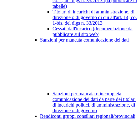
co. 1, del dlgs n. 33/2013 (da pubblicare in
tabelle)
Titolari di incarichi di amministrazione, di
direzione o di governo di cui all'art. 14, co.
1-bis, del dlgs n. 33/2013
Cessati dall'incarico (documentazione da
pubblicare sul sito web)
Sanzioni per mancata comunicazione dei dati
Sanzioni per mancata o incompleta
comunicazione dei dati da parte dei titolari
di incarichi politici, di amministrazione, di
direzione o di governo
Rendiconti gruppi consiliari regionali/provinciali