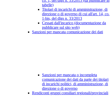
co. 1, del dlgs n. 33/2013 (da pubblicare in
tabelle)
Titolari di incarichi di amministrazione, di
direzione o di governo di cui all'art. 14, co.
1-bis, del dlgs n. 33/2013
Cessati dall'incarico (documentazione da
pubblicare sul sito web)
Sanzioni per mancata comunicazione dei dati
Sanzioni per mancata o incompleta
comunicazione dei dati da parte dei titolari
di incarichi politici, di amministrazione, di
direzione o di governo
Rendiconti gruppi consiliari regionali/provinciali