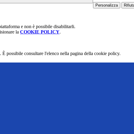
Personalizza
Rifiuta
attaforma e non è possibile disabilitarli.
isionare la
COOKIE POLICY
.
 È possibile consultare l'elenco nella pagina della cookie policy.