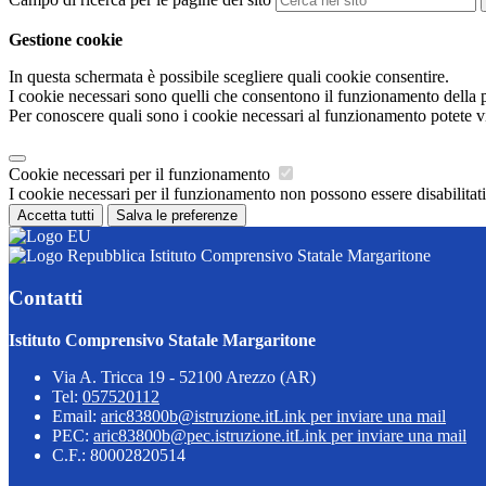
Gestione cookie
In questa schermata è possibile scegliere quali cookie consentire.
I cookie necessari sono quelli che consentono il funzionamento della pi
Per conoscere quali sono i cookie necessari al funzionamento potete v
Cookie necessari per il funzionamento
I cookie necessari per il funzionamento non possono essere disabilitati.
Accetta tutti
Salva le preferenze
Istituto Comprensivo Statale Margaritone
Contatti
Istituto Comprensivo Statale Margaritone
Via A. Tricca 19 - 52100 Arezzo (AR)
Tel:
057520112
Email:
aric83800b@istruzione.it
Link per inviare una mail
PEC:
aric83800b@pec.istruzione.it
Link per inviare una mail
C.F.: 80002820514