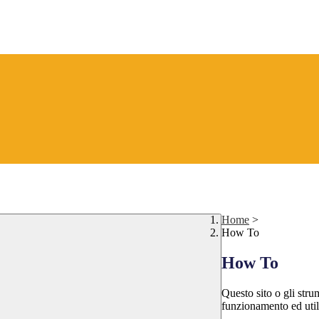
Home
>
How To
How To
Questo sito o gli stru
funzionamento ed utili 