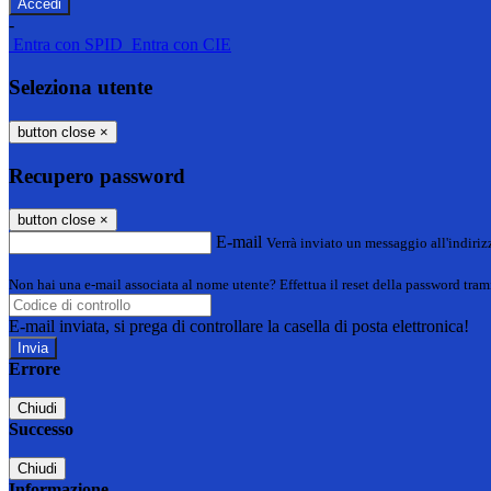
-
Entra con SPID
Entra con CIE
Seleziona utente
button close
×
Recupero password
button close
×
E-mail
Verrà inviato un messaggio all'indirizz
Non hai una e-mail associata al nome utente? Effettua il reset della password tram
E-mail inviata, si prega di controllare la casella di posta elettronica!
Errore
Chiudi
Successo
Chiudi
Informazione