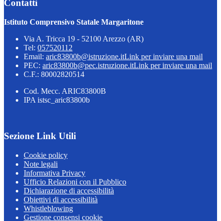
Contatti
Istituto Comprensivo Statale Margaritone
Via A. Tricca 19 - 52100 Arezzo (AR)
Tel:
057520112
Email:
aric83800b@istruzione.it
Link per inviare una mail
PEC:
aric83800b@pec.istruzione.it
Link per inviare una mail
C.F.: 80002820514
Cod. Mecc. ARIC83800B
IPA istsc_aric83800b
Sezione Link Utili
Cookie policy
Note legali
Informativa Privacy
Ufficio Relazioni con il Pubblico
Dichiarazione di accessibilità
Obiettivi di accessibilità
Whistleblowing
Gestione consensi cookie