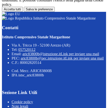
disabilitati. È possibile consultare l'elenco nella pagina della cookie
policy.
Accetta tutti
Salva le preferenze
Istituto Comprensivo Statale Margaritone
Contatti
Istituto Comprensivo Statale Margaritone
Via A. Tricca 19 - 52100 Arezzo (AR)
Tel:
057520112
Email:
aric83800b@istruzione.it
Link per inviare una mail
PEC:
aric83800b@pec.istruzione.it
Link per inviare una mail
C.F.: 80002820514
Cod. Mecc. ARIC83800B
IPA istsc_aric83800b
Sezione Link Utili
Cookie policy
Note legali