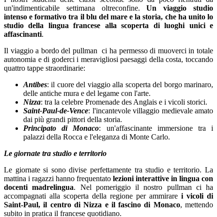
un'indimenticabile settimana oltreconfine.
Un viaggio studio
intenso e formativo tra il blu del mare e la storia, che ha unito lo
studio della lingua francese alla scoperta di luoghi unici e
affascinanti
.
Il viaggio a bordo del pullman
ci ha permesso di muoverci in totale
autonomia e di goderci i meravigliosi paesaggi della costa, toccando
quattro tappe straordinarie:
Antibes
: il cuore del viaggio alla scoperta del borgo marinaro,
delle antiche mura e del legame con l'arte.
Nizza
: tra la celebre Promenade des Anglais e i vicoli storici.
Saint-Paul-de-Vence
: l'incantevole villaggio medievale amato
dai più grandi pittori della storia.
Principato di Monaco
: un'affascinante immersione tra i
palazzi della Rocca e l'eleganza di Monte Carlo.
Le giornate tra studio e territorio
Le giornate si sono divise perfettamente tra studio e territorio. La
mattina i ragazzi hanno frequentato
lezioni interattive in lingua con
docenti madrelingua
. Nel pomeriggio il nostro pullman ci ha
accompagnati alla scoperta della regione per ammirare
i vicoli di
Saint-Paul, il centro di Nizza e il fascino di Monaco
, mettendo
subito in pratica il francese quotidiano.