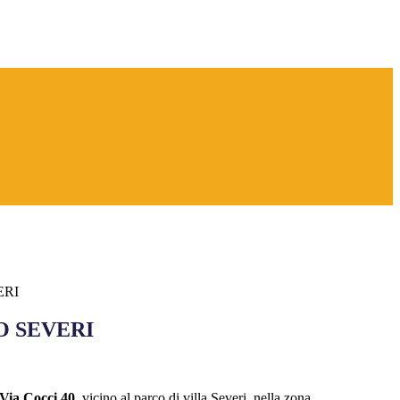
ERI
 SEVERI
Via Cocci 40
, vicino al parco di villa Severi, nella zona