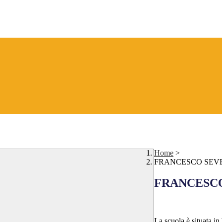
Home
>
FRANCESCO SEV
FRANCESCO
La scuola è situata in