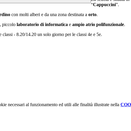
“
Cappuccini
”.
rdino
con molti alberi e da una zona destinata a
orto
.
, piccolo
laboratorio di informatica
e
ampio atrio polifunzionale
.
le classi - 8.20/14.20 un solo giorno per le classi 4
e
e 5
e
.
kie necessari al funzionamento ed utili alle finalità illustrate nella
COO