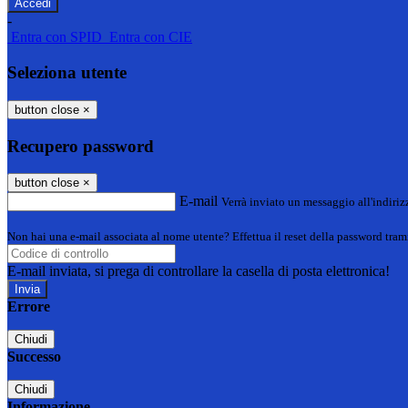
-
Entra con SPID
Entra con CIE
Seleziona utente
button close
×
Recupero password
button close
×
E-mail
Verrà inviato un messaggio all'indirizz
Non hai una e-mail associata al nome utente? Effettua il reset della password tram
E-mail inviata, si prega di controllare la casella di posta elettronica!
Errore
Chiudi
Successo
Chiudi
Informazione