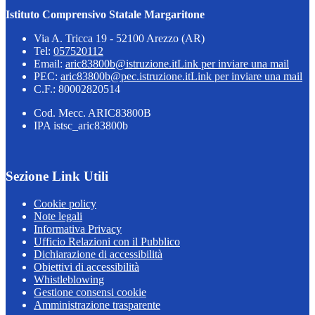
Istituto Comprensivo Statale Margaritone
Via A. Tricca 19 - 52100 Arezzo (AR)
Tel:
057520112
Email:
aric83800b@istruzione.it
Link per inviare una mail
PEC:
aric83800b@pec.istruzione.it
Link per inviare una mail
C.F.: 80002820514
Cod. Mecc. ARIC83800B
IPA istsc_aric83800b
Sezione Link Utili
Cookie policy
Note legali
Informativa Privacy
Ufficio Relazioni con il Pubblico
Dichiarazione di accessibilità
Obiettivi di accessibilità
Whistleblowing
Gestione consensi cookie
Amministrazione trasparente