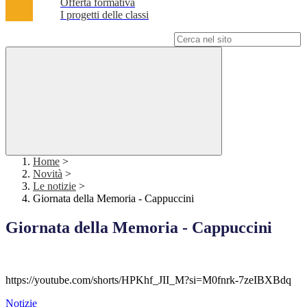
Offerta formativa
I progetti delle classi
Campo di ricerca per le pagine del sito
Home
>
Novità
>
Le notizie
>
Giornata della Memoria - Cappuccini
Giornata della Memoria - Cappuccini
https://youtube.com/shorts/HPKhf_JII_M?si=M0fnrk-7zeIBXBdq
Notizie