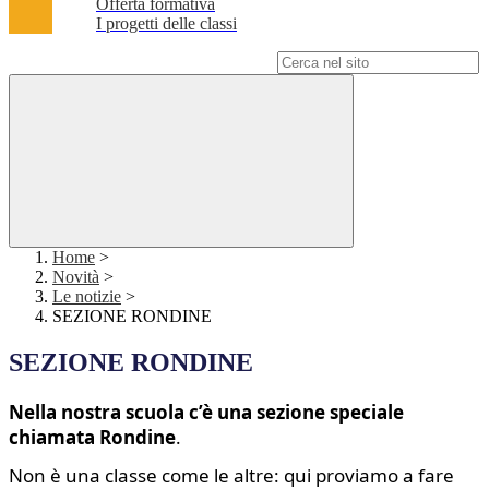
Offerta formativa
I progetti delle classi
Campo di ricerca per le pagine del sito
Home
>
Novità
>
Le notizie
>
SEZIONE RONDINE
SEZIONE RONDINE
Nella nostra scuola c’è una sezione speciale
chiamata Rondine
.
Non è una classe come le altre: qui proviamo a fare