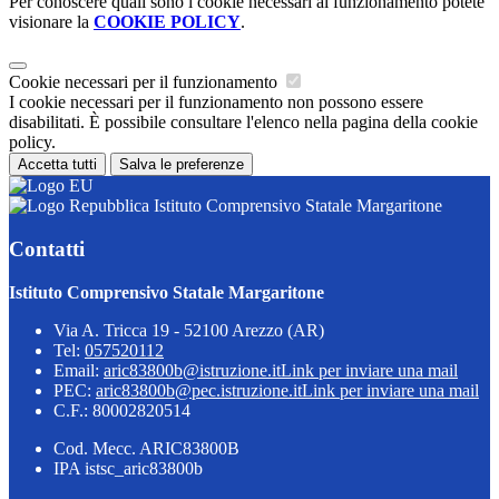
Per conoscere quali sono i cookie necessari al funzionamento potete
visionare la
COOKIE POLICY
.
Cookie necessari per il funzionamento
I cookie necessari per il funzionamento non possono essere
disabilitati. È possibile consultare l'elenco nella pagina della cookie
policy.
Accetta tutti
Salva le preferenze
Istituto Comprensivo Statale Margaritone
Contatti
Istituto Comprensivo Statale Margaritone
Via A. Tricca 19 - 52100 Arezzo (AR)
Tel:
057520112
Email:
aric83800b@istruzione.it
Link per inviare una mail
PEC:
aric83800b@pec.istruzione.it
Link per inviare una mail
C.F.: 80002820514
Cod. Mecc. ARIC83800B
IPA istsc_aric83800b