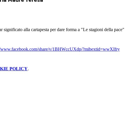
𝗶𝗮 𝗠𝗮𝗱𝗿𝗲 𝗧𝗲𝗿𝗲𝘀𝗮
 significato alla cartapesta per dare forma a "Le stagioni della pace"
://www.facebook.com/share/v/1BHWccUXdp/?mibextid=wwXIfry
KIE POLICY
.