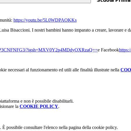
𝗦𝗰𝘂𝗼𝗹𝗮 𝗣𝗿𝗶𝗺𝗮𝗿
omunità:
https://youtu.be/5L0WDPAOKKs
sa Bisaccioni. I nostri bambini hanno imparato a creare, lavorare e dar
el/DZP3CNFNFG3/?igsh=MXV0Y2p4MDdyOXRzaQ==
e Facebook
https
kie necessari al funzionamento ed utili alle finalità illustrate nella
COO
attaforma e non è possibile disabilitarli.
isionare la
COOKIE POLICY
.
 È possibile consultare l'elenco nella pagina della cookie policy.