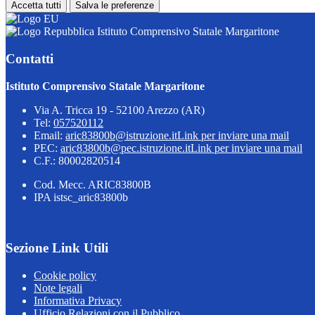
Accetta tutti
Salva le preferenze
Istituto Comprensivo Statale Margaritone
Contatti
Istituto Comprensivo Statale Margaritone
Via A. Tricca 19 - 52100 Arezzo (AR)
Tel:
057520112
Email:
aric83800b@istruzione.it
Link per inviare una mail
PEC:
aric83800b@pec.istruzione.it
Link per inviare una mail
C.F.: 80002820514
Cod. Mecc. ARIC83800B
IPA istsc_aric83800b
Sezione Link Utili
Cookie policy
Note legali
Informativa Privacy
Ufficio Relazioni con il Pubblico