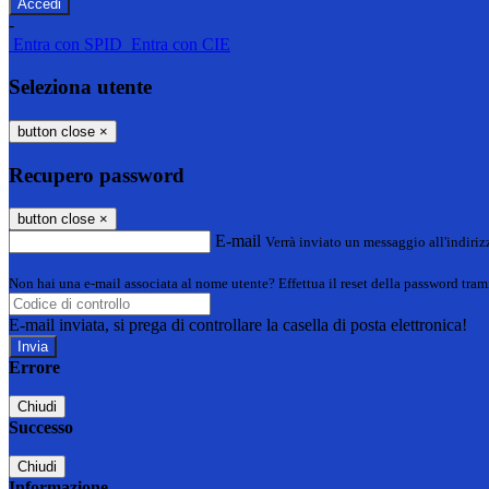
-
Entra con SPID
Entra con CIE
Seleziona utente
button close
×
Recupero password
button close
×
E-mail
Verrà inviato un messaggio all'indirizz
Non hai una e-mail associata al nome utente? Effettua il reset della password tram
E-mail inviata, si prega di controllare la casella di posta elettronica!
Errore
Chiudi
Successo
Chiudi
Informazione