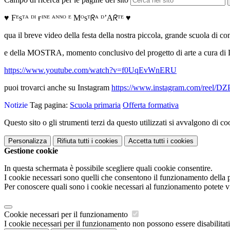
♥️ Fᴱsᵀᴬ ᴰᴵ ғᴵᴺᴱ ᴬᴺᴺᴼ ᴱ Mᴼsᵀᖇᴬ ᴰ’Aᖇᵀᴱ ♥️
qua il breve video della festa della nostra piccola, grande scuola di c
e della MOSTRA, momento conclusivo del progetto di arte a cura di Lui
https://www.youtube.com/watch?v=f0UqEvWnERU
puoi trovarci anche su Instagram
https://www.instagram.com/re
Notizie
Tag pagina:
Scuola primaria
Offerta formativa
Questo sito o gli strumenti terzi da questo utilizzati si avvalgono di coo
Personalizza
Rifiuta tutti
i cookies
Accetta tutti
i cookies
Gestione cookie
In questa schermata è possibile scegliere quali cookie consentire.
I cookie necessari sono quelli che consentono il funzionamento della pi
Per conoscere quali sono i cookie necessari al funzionamento potete v
Cookie necessari per il funzionamento
I cookie necessari per il funzionamento non possono essere disabilitati.