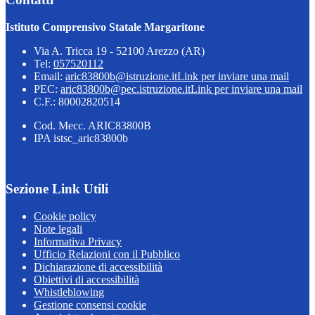
Istituto Comprensivo Statale Margaritone
Via A. Tricca 19 - 52100 Arezzo (AR)
Tel:
057520112
Email:
aric83800b@istruzione.it
Link per inviare una mail
PEC:
aric83800b@pec.istruzione.it
Link per inviare una mail
C.F.: 80002820514
Cod. Mecc. ARIC83800B
IPA istsc_aric83800b
Sezione Link Utili
Cookie policy
Note legali
Informativa Privacy
Ufficio Relazioni con il Pubblico
Dichiarazione di accessibilità
Obiettivi di accessibilità
Whistleblowing
Gestione consensi cookie