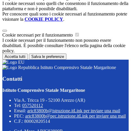
I cookie necessari sono quelli che consentono il funzionamento della
piattaforma e non è possibile disabilitarli.
Per conoscere quali sono i cookie necessari al funzionamento potete
visionare la
COOKIE POLICY
.
Cookie necessari per il funzionamento
I cookie necessari per il funzionamento non possono essere
disabilitati. È possibile consultare l'elenco nella pagina della cookie
policy.
Accetta tutti
Salva le preferenze
Istituto Comprensivo Statale Margaritone
Contatti
Istituto Comprensivo Statale Margaritone
Via A. Tricca 19 - 52100 Arezzo (AR)
Tel:
057520112
Email:
aric83800b@istruzione.it
Link per inviare una mail
PEC:
aric83800b@pec.istruzione.it
Link per inviare una mail
C.F.: 80002820514