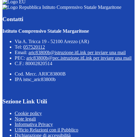
Istituto Comprensivo Statale Margaritone
Contatti
Istituto Comprensivo Statale Margaritone
Via A. Tricca 19 - 52100 Arezzo (AR)
Tel:
057520112
Email:
aric83800b@istruzione.it
Link per inviare una mail
PEC:
aric83800b@pec.istruzione.it
Link per inviare una mail
C.F.: 80002820514
Cod. Mecc. ARIC83800B
IPA istsc_aric83800b
Sezione Link Utili
Cookie policy
Note legali
Informativa Privacy
Ufficio Relazioni con il Pubblico
Dichiarazione di accessibilità