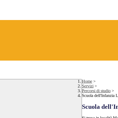
Home
>
Servizi
>
Percorsi di studio
>
Scuola dell'Infanzia 
Scuola dell'I
Si trova in località M