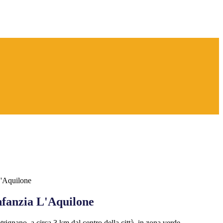
L'Aquilone
nfanzia L'Aquilone
atrignano, a circa 3 km dal centro della città, in zona verde,