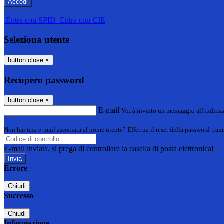
-
Entra con SPID
Entra con CIE
Seleziona utente
button close
×
Recupero password
button close
×
E-mail
Verrà inviato un messaggio all'indirizz
Non hai una e-mail associata al nome utente? Effettua il reset della password tram
E-mail inviata, si prega di controllare la casella di posta elettronica!
Errore
Chiudi
Successo
Chiudi
Informazione