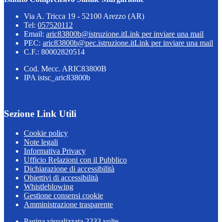
Via A. Tricca 19 - 52100 Arezzo (AR)
Tel:
057520112
Email:
aric83800b@istruzione.it
Link per inviare una mail
PEC:
aric83800b@pec.istruzione.it
Link per inviare una mail
C.F.: 80002820514
Cod. Mecc. ARIC83800B
IPA istsc_aric83800b
Sezione Link Utili
Cookie policy
Note legali
Informativa Privacy
Ufficio Relazioni con il Pubblico
Dichiarazione di accessibilità
Obiettivi di accessibilità
Whistleblowing
Gestione consensi cookie
Amministrazione trasparente
Pagina visualizzata
2233
volte