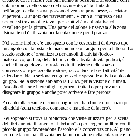
cubi morbidi, nello spazio del movimento, a “far finta di “
nell’angolo della casina, possono diventare principesse, cacciatori,
supereroi….l'angolo dei travestimenti. Vicino all’ingresso della
sezione si trovano due tavoli per le attività manipolative ed il
cavalletto per la pittura. Una parte del salone è riservata alla zona
ristorante ed è utilizzata per la colazione e per il pranzo.
Nel salone inoltre c’è uno spazio con le costruzioni di diverso tipo,
un angolo con la pista e le macchinine e un angolo per la fattoria. Lo
spazio sezione e’ organizzato per angoli di attività (logico-
matematico, grafico, della lettura, delle attività’ di vita pratica), è
anche il luogo dove ci ritroviamo tutti insieme nello spazio
conversazione per ascoltare storie, raccontarsi e fare l'attività’ del
calendario. Nella sezione vengono svolte spesso le attività a piccolo
gruppo. Nella sezione abbiamo la L.I.M. per la visione di filmati,
l’ascolto di storie inerenti gli argomenti trattati o per provare a
disegnare in gruppo e anche poter scrivere e fare percorsi.
Accanto alla sezione ci sono i bagni per i bambini e uno spazio per
gli adulti (zona telefono, computer e materiale di lavoro).
Nel soppalco si trova la biblioteca che viene utilizzata per la scelta
dei libri durante il progetto “Libriamo” o per leggere un libro con il
piccolo gruppo favorendone l’ascolto e la concentrazione. Al piano
terra c’è la cucina utilizzata per la preparazione della colazione e lo