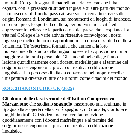
limitrofi. Con gli insegnanti madrelingua del college che li ha
ospitati, con la presenza di studenti inglesi e di altre parti del mondo,
la conoscenza di Londra passa attraverso la ricerca in classe sulle
origini Romane di Londinium, sui monumenti e i luoghi di interesse,
sul cibo tipico, lo sport e la cultura, per poi visitare la città ed
apprezzare le bellezze e le particolarità del paese che li ospitano. La
vita nel College e le varie attività ricreative coinvolgono i nostri
ragazzi permettendo loro di approfondire la conoscenza della cultura
britannica. Un’esperienza formativa che aumenta la loro
motivazione allo studio della lingua inglese e l’acquisizione di una
maggiore autonomia personale. Gli studenti nel college fanno
lezione quotidianamente con i docenti madrelingua e al termine del
soggiorno sostengono una prova con relativa certificazione
linguistica. Un percorso di vita da conservare nei propri ricordi e
un’apertura a diverse culture che li formi come cittadini del mondo.
SOGGIORNO STUDIO UK (2025)
Gli alunni delle classi seconde dell’Istituto Comprensivo
Margaritone
che studiano
spagnolo
trascorrono una settimana in
Spagna alla scoperta della civiltà spagnola, di Granada, Cordoba e
luoghi limitrofi. Gli studenti nel college fanno lezione
quotidianamente con i docenti madrelingua e al termine del
soggiorno sostengono una prova con relativa certificazione
linguistica.