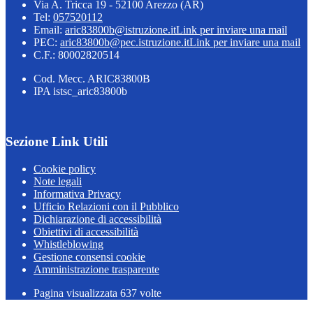
Via A. Tricca 19 - 52100 Arezzo (AR)
Tel:
057520112
Email:
aric83800b@istruzione.it
Link per inviare una mail
PEC:
aric83800b@pec.istruzione.it
Link per inviare una mail
C.F.: 80002820514
Cod. Mecc. ARIC83800B
IPA istsc_aric83800b
Sezione Link Utili
Cookie policy
Note legali
Informativa Privacy
Ufficio Relazioni con il Pubblico
Dichiarazione di accessibilità
Obiettivi di accessibilità
Whistleblowing
Gestione consensi cookie
Amministrazione trasparente
Pagina visualizzata
637
volte